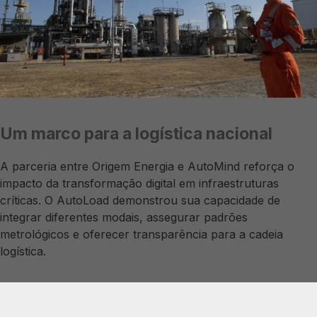
Um marco para a logística nacional
A parceria entre Origem Energia e AutoMind reforça o
impacto da transformação digital em infraestruturas
críticas. O AutoLoad demonstrou sua capacidade de
integrar diferentes modais, assegurar padrões
metrológicos e oferecer transparência para a cadeia
logística.